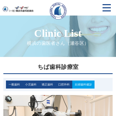
横浜の歯医者さん（瀬谷区）
ちば歯科診療室
一般歯科
小児歯科
矯正歯科
口腔外科
妊婦歯科健診