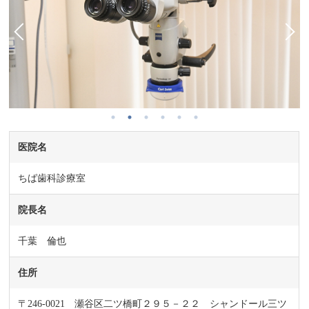
医院名
ちば歯科診療室
院長名
千葉 倫也
住所
〒246-0021 瀬谷区二ツ橋町２９５－２２ シャンドール三ツ