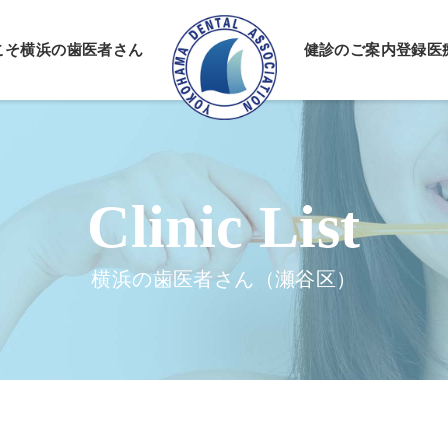
こそ
横浜の歯医者さん
健診のご案内
登録医
情報公開
ーポリシー
横浜の歯医者さん（瀬谷区）