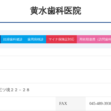
黄水歯科医院
妊婦歯科健診
歯周病検診
マイナ保険証対応
周術期連携
訪問歯
谷区三ツ境２２－２８
FAX
045-489-393