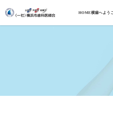
HOME
横歯へよう
会長挨拶
役員一覧
沿革
基本理念・
プライバシ
入会案内